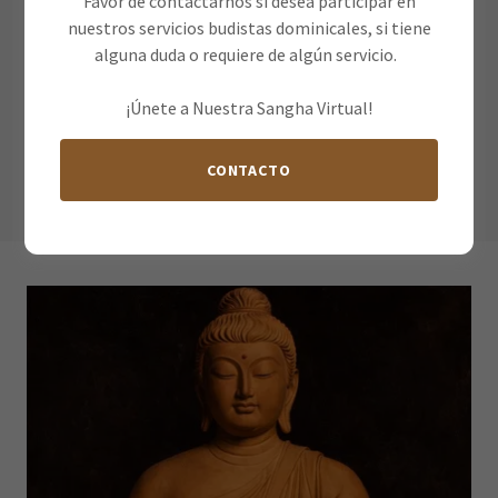
Favor de contactarnos si desea participar en
en la India hace más de 2.500 años, y que tras alcanzar la
nuestros servicios budistas dominicales, si tiene
Iluminación, se reveló como el Buda Shakyamuni. Tras su
alguna duda o requiere de algún servicio.
Parinirvana, diferentes grupos se enfocaron en aspectos
específicos de sus enseñanzas y prácticas y formaron
¡Únete a Nuestra Sangha Virtual!
denominaciones independientes. Por ello, todas las
escuelas comparten las mismas enseñanzas básicas. No
CONTACTO
obstante, solo existe un solo Budismo.