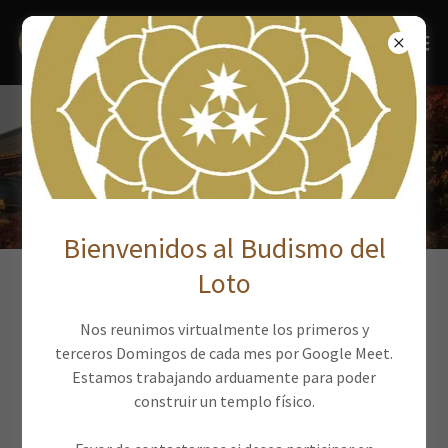
Budismo Básico
Bienvenidos al Budismo del
Loto
El Budismo, si bien parece un todo unificado, se compone
de un conjunto muy diverso de denominaciones. El mismo
Nos reunimos virtualmente los primeros y
es una religión universal mundial que puede seguirse como
terceros Domingos de cada mes por Google Meet.
religión, filosofía o estilo de vida, todos complementarios.
Estamos trabajando arduamente para poder
Pero todas las denominaciones remotan sus orígenes a
construir un templo físico.
Siddhartha Gautama, la encarnación del Buda Eterno,
quien apareció en este mundo como un príncipe que vivió