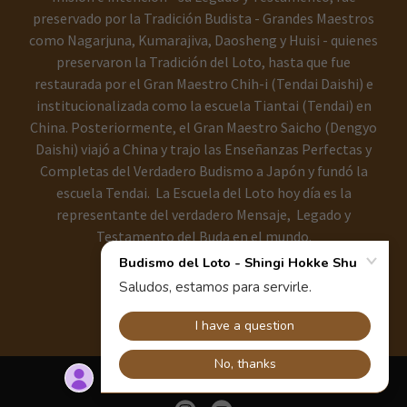
preservado por la Tradición Budista - Grandes Maestros
como Nagarjuna, Kumarajiva, Daosheng y Huisi - quienes
preservaron la Tradición del Loto, hasta que fue
restaurada por el Gran Maestro Chih-i (Tendai Daishi) e
institucionalizada como la escuela Tiantai (Tendai) en
China. Posteriormente, el Gran Maestro Saicho (Dengyo
Daishi) viajó a China y trajo las Enseñanzas Perfectas y
Completas del Verdadero Budismo a Japón y fundó la
escuela Tendai. La Escuela del Loto hoy día es la
representante del verdadero Mensaje, Legado y
Testamento del Buda en el mundo.
BUDISMO DEL LOTO