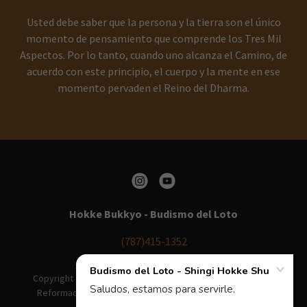
Usted debe saber que la persona y la tierra son el único
momento de pensamiento que comprende los Tres Mil
Aspectos. Por lo tanto, cuando uno alcanza el Camino, de
acuerdo con este principio, el cuerpo y la mente en ese
momento pervaden el Reino del Dharma.
Hokke Bukkyo - Budismo del Loto
(787)415-1352
Copyright © 2019-2026. Shingi Hokke Shu - Escuela del Loto
Reformada - Hokke Bukkyo - Budismo del Loto. Todos los