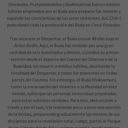
(Shravaka, Pratyekabuddha y Bodhisattva) fueron medios
hábiles empleados por el Buda para preparar las mentes y
expandir las cosnciencias de los seres sintientes. Así, Chih-i
pudo dividir toda la predicación del Buda en Cinco Periodos.
Tras alcanzar el Despertar, el Buda estuvo 49 días bajo el
Arbol Bodhi. Aquí, el Buda fue recibido por una gran
cantidad de sers iluminados y divinos, y predicó su primer
sermón desde el aspecto del Cuerpo del Dharma o de la
Budeidad, sin recurrir a medios hábiles, destilando la
totalidad del Despertar a todos los presentes en todas
partes del Cosmos. Sin embargo, el Buda Shakyamuni,
como la encarnación del Universo o la Realidad en este
mundo, sabía que las personas no estaban preparadas
para estas sublimes verdades. Para ello, ideó un plan a
través y por el cual, iría revelando poco a poco una porción
de la Verdad, preparando gradualmente las mentes de sus
discípulos para la revelación total. Luego, partió al Parque
de los Ciervos donde dió su primer sermón, predicando las